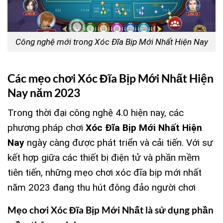
Công nghệ mới trong Xóc Đĩa Bịp Mới Nhất Hiện Nay
Các mẹo chơi
Xóc Đĩa Bịp Mới Nhất Hiện
Nay
năm 2023
Trong thời đại công nghệ 4.0 hiện nay, các
phương pháp chơi
Xóc Đĩa Bịp Mới Nhất Hiện
Nay
ngày càng được phát triển và cải tiến. Với sự
kết hợp giữa các thiết bị điện tử và phần mềm
tiên tiến, những mẹo chơi xóc đĩa bịp mới nhất
năm 2023 đang thu hút đông đảo người chơi
Mẹo chơi
Xóc Đĩa Bịp Mới Nhất
là sử dụng phần