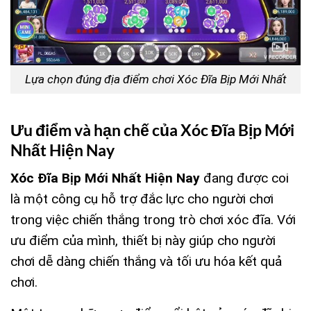
Lựa chọn đúng địa điểm chơi Xóc Đĩa Bịp Mới Nhất
Ưu điểm và hạn chế của
Xóc Đĩa Bịp Mới
Nhất Hiện Nay
Xóc Đĩa Bịp Mới Nhất Hiện Nay
đang được coi
là một công cụ hỗ trợ đắc lực cho người chơi
trong việc chiến thắng trong trò chơi xóc đĩa. Với
ưu điểm của mình, thiết bị này giúp cho người
chơi dễ dàng chiến thắng và tối ưu hóa kết quả
chơi.