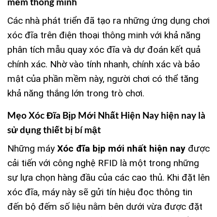
mềm thông minh
Các nhà phát triển đã tạo ra những ứng dụng chơi
xóc đĩa trên điện thoại thông minh với khả năng
phân tích mẫu quay xóc đĩa và dự đoán kết quả
chính xác. Nhờ vào tính nhanh, chính xác và bảo
mật của phần mềm này, người chơi có thể tăng
khả năng thắng lớn trong trò chơi.
Mẹo
Xóc Đĩa Bịp Mới Nhất Hiện Nay
hiện nay là
sử dụng thiết bị bí mật
Những máy
Xóc đĩa bịp mới nhất hiện nay
được
cải tiến với công nghệ RFID là một trong những
sự lựa chọn hàng đầu của các cao thủ. Khi đặt lên
xóc đĩa, máy này sẽ gửi tín hiệu đọc thông tin
đến bộ đếm số liệu nằm bên dưới vừa được đặt