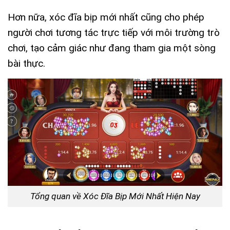
Hơn nữa, xóc đĩa bịp mới nhất cũng cho phép
người chơi tương tác trực tiếp với môi trường trò
chơi, tạo cảm giác như đang tham gia một sòng
bài thực.
Tổng quan về Xóc Đĩa Bịp Mới Nhất Hiện Nay