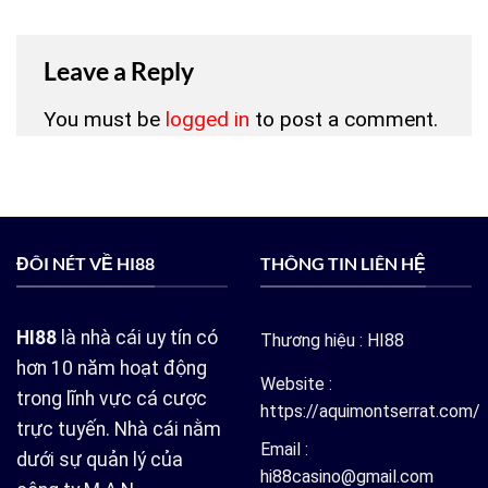
Leave a Reply
You must be
logged in
to post a comment.
ĐÔI NÉT VỀ HI88
THÔNG TIN LIÊN HỆ
HI88
là nhà cái uy tín có
Thương hiệu : HI88
hơn 10 năm hoạt động
Website :
trong lĩnh vực cá cược
https://aquimontserrat.com/
trực tuyến. Nhà cái nằm
Email :
dưới sự quản lý của
hi88casino@gmail.com