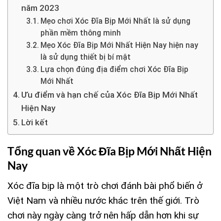
năm 2023
Mẹo chơi Xóc Đĩa Bịp Mới Nhất là sử dụng
phần mềm thông minh
Mẹo Xóc Đĩa Bịp Mới Nhất Hiện Nay hiện nay
là sử dụng thiết bị bí mật
Lựa chọn đúng địa điểm chơi Xóc Đĩa Bịp
Mới Nhất
Ưu điểm và hạn chế của Xóc Đĩa Bịp Mới Nhất
Hiện Nay
Lời kết
Tổng quan về
Xóc Đĩa Bịp Mới Nhất Hiện
Nay
Xóc đĩa bịp là một trò chơi đánh bài phổ biến ở
Việt Nam và nhiều nước khác trên thế giới. Trò
chơi này ngày càng trở nên hấp dẫn hơn khi sự