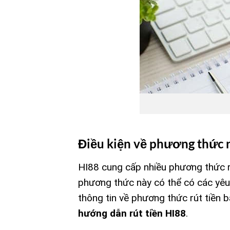
Điều kiện về phương thức r
HI88 cung cấp nhiều phương thức rú
phương thức này có thể có các yêu c
thông tin về phương thức rút tiền
hướng dẫn rút tiền HI88
.