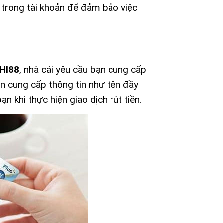
u trong tài khoản để đảm bảo việc
 HI88
, nhà cái yêu cầu bạn cung cấp
ần cung cấp thông tin như tên đầy
ạn khi thực hiện giao dịch rút tiền.