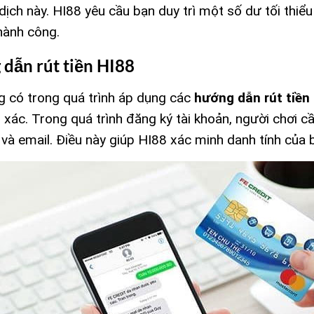
dịch này. HI88 yêu cầu bạn duy trì một số dư tối thiể
hành công.
 dẫn rút tiền HI88
g có trong quá trình áp dụng các
hướng dẫn rút tiền
 xác. Trong quá trình đăng ký tài khoản, người chơi c
i và email. Điều này giúp HI88 xác minh danh tính của b