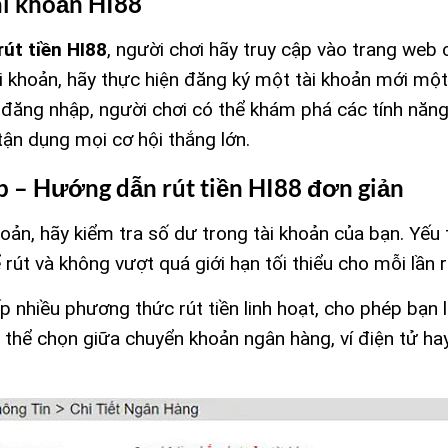
ài khoản HI88
út tiền HI88
, người chơi hãy truy cập vào trang web
i khoản, hãy thực hiện đăng ký một tài khoản mới m
hi đăng nhập, người chơi có thể khám phá các tính năn
tận dụng mọi cơ hội thắng lớn.
 – Hướng dẫn rút tiền HI88 đơn giản
hoản, hãy kiểm tra số dư trong tài khoản của bạn. Yếu
út và không vượt quá giới hạn tối thiểu cho mỗi lần rú
p nhiều phương thức rút tiền linh hoạt, cho phép bạ
ó thể chọn giữa chuyển khoản ngân hàng, ví điện tử ha