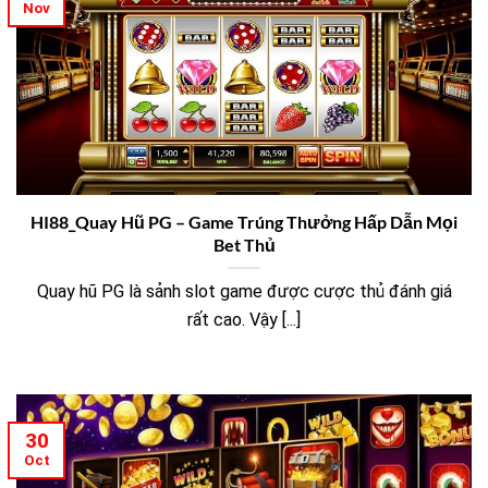
Nov
HI88_Quay Hũ PG – Game Trúng Thưởng Hấp Dẫn Mọi
Bet Thủ
Quay hũ PG là sảnh slot game được cược thủ đánh giá
rất cao. Vậy [...]
30
Oct