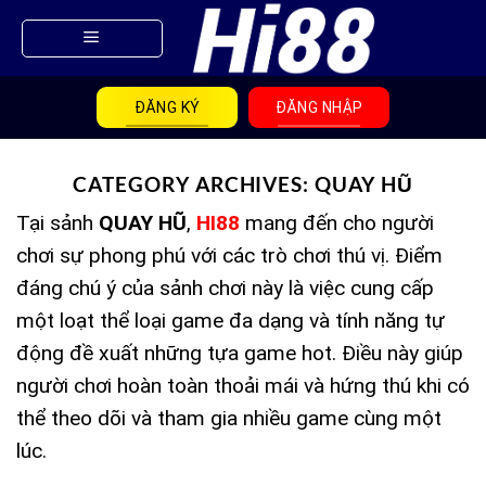
Skip
to
content
ĐĂNG KÝ
ĐĂNG NHẬP
CATEGORY ARCHIVES:
QUAY HŨ
Tại sảnh
QUAY HŨ
,
HI88
mang đến cho người
chơi sự phong phú với các trò chơi thú vị. Điểm
đáng chú ý của sảnh chơi này là việc cung cấp
một loạt thể loại game đa dạng và tính năng tự
động đề xuất những tựa game hot. Điều này giúp
người chơi hoàn toàn thoải mái và hứng thú khi có
thể theo dõi và tham gia nhiều game cùng một
lúc.