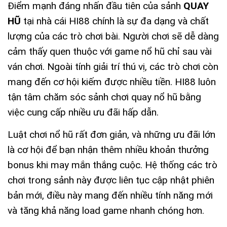
Điểm mạnh đáng nhấn đầu tiên của sảnh
QUAY
HŨ
tại nhà cái HI88 chính là sự đa dạng và chất
lượng của các trò chơi bài. Người chơi sẽ dễ dàng
cảm thấy quen thuộc với game nổ hũ chỉ sau vài
ván chơi. Ngoài tính giải trí thú vị, các trò chơi còn
mang đến cơ hội kiếm được nhiều tiền. HI88 luôn
tận tâm chăm sóc sảnh chơi quay nổ hũ bằng
việc cung cấp nhiều ưu đãi hấp dẫn.
Luật chơi nổ hũ rất đơn giản, và những ưu đãi lớn
là cơ hội để bạn nhận thêm nhiều khoản thưởng
bonus khi may mắn thắng cuộc. Hệ thống các trò
chơi trong sảnh này được liên tục cập nhật phiên
bản mới, điều này mang đến nhiều tính năng mới
và tăng khả năng load game nhanh chóng hơn.