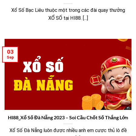
Xổ Số Bạc Liêu thuộc một trong các đài quay thưởng
XỔ SỐ tại HI88. [...]
03
Sep
HI88_Xổ Số Đà Nẵng 2023 – Soi Cầu Chốt Số Thắng Lớn
Xổ Số Đà Nẵng luôn được nhiều anh em cược thủ lô đề