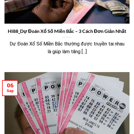
HI88_Dự Đoán Xổ Số Miền Bắc – 3 Cách Đơn Giản Nhất
Dự Đoán Xổ Số Miền Bắc thường được truyền tai nhau
là giúp làm tăng [...]
06
Sep