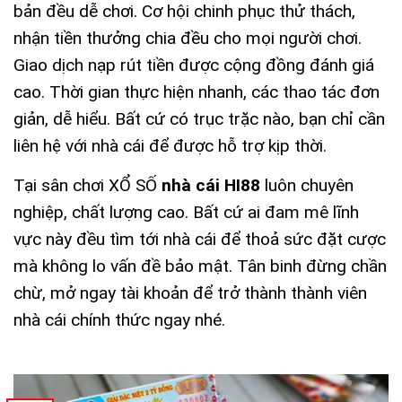
bản đều dễ chơi. Cơ hội chinh phục thử thách,
nhận tiền thưởng chia đều cho mọi người chơi.
Giao dịch nạp rút tiền được cộng đồng đánh giá
cao. Thời gian thực hiện nhanh, các thao tác đơn
giản, dễ hiểu. Bất cứ có trục trặc nào, bạn chỉ cần
liên hệ với nhà cái để được hỗ trợ kịp thời.
Tại sân chơi XỔ SỐ
nhà cái HI88
luôn chuyên
nghiệp, chất lượng cao. Bất cứ ai đam mê lĩnh
vực này đều tìm tới nhà cái để thoả sức đặt cược
mà không lo vấn đề bảo mật. Tân binh đừng chần
chừ, mở ngay tài khoản để trở thành thành viên
nhà cái chính thức ngay nhé.