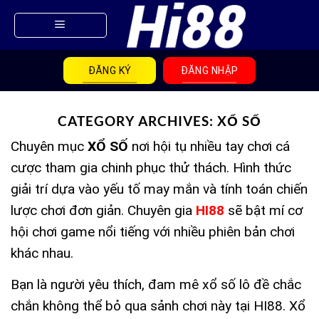
Skip
to
content
ĐĂNG KÝ
ĐĂNG NHẬP
CATEGORY ARCHIVES:
XỔ SỐ
Chuyên mục
XỔ SỐ
nơi hội tụ nhiều tay chơi cá
cược tham gia chinh phục thử thách. Hình thức
giải trí dựa vào yếu tố may mắn và tính toán chiến
lược chơi đơn giản.
Chuyên gia
HI88
sẽ bật mí cơ
hội chơi game nổi tiếng với nhiều phiên bản chơi
khác nhau.
Bạn là người yêu thích, đam mê xổ số lô đề chắc
chắn không thể bỏ qua sảnh chơi này tại HI88. Xổ