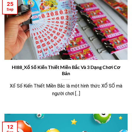
25
Sep
HI88_Xổ Số Kiến Thiết Miền Bắc Và 3 Dạng Chơi Cơ
Bản
Xổ Số Kiến Thiết Miền Bắc là một hình thức XỔ SỐ mà
người chơi [...]
12