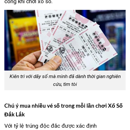
công khi chơi xổ số.
Kiên trì với dãy số mà mình đã dành thời gian nghiên
cứu, tìm tòi
Chú ý mua nhiều vé số trong mỗi lần chơi
Xổ Số
Đắk Lắk
Với tỷ lệ trúng độc đắc được xác định