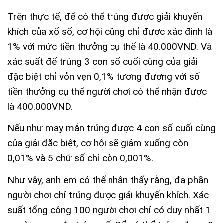
Trên thực tế, để có thể trúng được giải khuyến
khích của xổ số, cơ hội cũng chỉ được xác định là
1% với mức tiền thưởng cụ thể là 40.000VND. Và
xác suất để trúng 3 con số cuối cùng của giải
đặc biệt chỉ vỏn vẹn 0,1% tương đương với số
tiền thưởng cụ thể người chơi có thể nhận được
là 400.000VND.
Nếu như may mắn trúng được 4 con số cuối cùng
của giải đặc biệt, cơ hội sẽ giảm xuống còn
0,01% và 5 chữ số chỉ còn 0,001%.
Như vậy, anh em có thể nhận thấy rằng, đa phần
người chơi chỉ trúng được giải khuyến khích. Xác
suất tổng cộng 100 người chơi chỉ có duy nhất 1