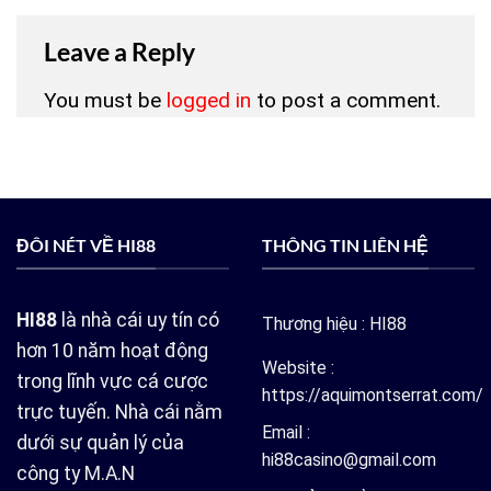
Leave a Reply
You must be
logged in
to post a comment.
ĐÔI NÉT VỀ HI88
THÔNG TIN LIÊN HỆ
HI88
là nhà cái uy tín có
Thương hiệu : HI88
hơn 10 năm hoạt động
Website :
trong lĩnh vực cá cược
https://aquimontserrat.com/
trực tuyến. Nhà cái nằm
Email :
dưới sự quản lý của
hi88casino@gmail.com
công ty M.A.N