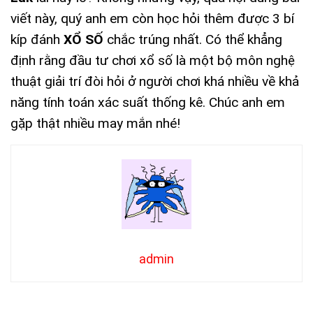
viết này, quý anh em còn học hỏi thêm được 3 bí
kíp đánh
XỔ SỐ
chắc trúng nhất. Có thể khẳng
định rằng đầu tư chơi xổ số là một bộ môn nghệ
thuật giải trí đòi hỏi ở người chơi khá nhiều về khả
năng tính toán xác suất thống kê. Chúc anh em
gặp thật nhiều may mắn nhé!
admin