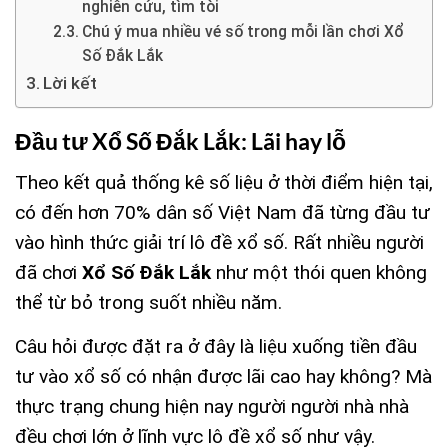
nghiên cứu, tìm tòi
Chú ý mua nhiều vé số trong mỗi lần chơi Xổ
Số Đắk Lắk
Lời kết
Đầu tư Xổ Số Đắk Lắk: Lãi hay lỗ
Theo kết quả thống kê số liệu ở thời điểm hiện tại,
có đến hơn 70% dân số Việt Nam đã từng đầu tư
vào hình thức giải trí lô đề xổ số. Rất nhiều người
đã chơi
Xổ Số Đắk Lắk
như một thói quen không
thể từ bỏ trong suốt nhiều năm.
Câu hỏi được đặt ra ở đây là liệu xuống tiền đầu
tư vào xổ số có nhận được lãi cao hay không? Mà
thực trạng chung hiện nay người người nhà nhà
đều chơi lớn ở lĩnh vực lô đề xổ số như vậy.