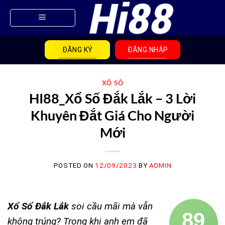
Skip
to
content
ĐĂNG KÝ
ĐĂNG NHẬP
XỔ SỐ
HI88_Xổ Số Đắk Lắk – 3 Lời
Khuyên Đắt Giá Cho Người
Mới
POSTED ON
12/09/2023
BY
ADMIN
Xổ Số Đắk Lắk
soi cầu mãi mà vẫn
89
không trúng? Trong khi anh em đã