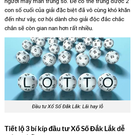
người may mắn trúng số. Để có thể trúng được 2
con số cuối của giải đặc biệt đã vô cùng khó khăn
đến như vậy, cơ hội dành cho giải độc đắc chắc
chắn sẽ còn gian nan hơn rất nhiều.
Đầu tư Xổ Số Đắk Lắk: Lãi hay lỗ
Tiết lộ 3 bí kíp đầu tư
Xổ Số Đắk Lắk
dễ