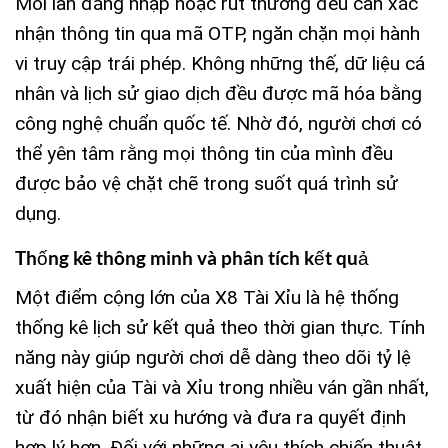
Mỗi lần đăng nhập hoặc rút thưởng đều cần xác
nhận thông tin qua mã OTP, ngăn chặn mọi hành
vi truy cập trái phép.
Không những thế, dữ liệu cá
nhân và lịch sử giao dịch đều được mã hóa bằng
công nghệ chuẩn quốc tế.
Nhờ đó, người chơi có
thể yên tâm rằng mọi thông tin của mình đều
được bảo vệ chặt chẽ trong suốt quá trình sử
dụng.
Thống kê thông minh và phân tích kết quả
Một điểm cộng lớn
của X8 Tài Xỉu là hệ thống
thống kê lịch sử kết quả theo thời gian thực.
Tính
năng này giúp người chơi dễ dàng theo dõi tỷ lệ
xuất hiện của Tài và Xỉu trong nhiều ván gần nhất,
từ đó nhận biết xu hướng và đưa ra quyết định
hợp lý hơn.
Đối với những ai yêu thích chiến thuật,