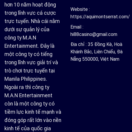
hơn 10 năm hoạt động
Website :
trong lĩnh vực cá cược
https://aquimontserrat.com/
trực tuyến. Nhà cái nằm
Email :
dưới sự quản lý của
hi88casino@gmail.com
công ty M.A.N
Địa chỉ : 35 Đồng Kè, Hoà
Entertainment. Đây là
Khánh Bắc, Liên Chiểu, Đà
một công ty có tiếng
Nẵng 550000, Việt Nam
trong lĩnh vực giải trí và
trò chơi trực tuyến tại
Manila Philippines.
Ngoài ra thì công ty
M.A.N Entertainment
còn là một công ty có
tiềm lực kinh tế mạnh và
đóng góp rất lớn vào nền
kinh tế của quốc gia