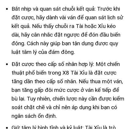
Bắt nhịp và quan sát chuỗi kết quả:
Trước khi
đặt cược, hãy dành vài ván để quan sát lịch sử
kết quả. Nếu thấy chuỗi ra Tài hoặc Xỉu kéo
dài, hãy cân nhắc đặt ngược để đón đầu biến
động. Cách này giúp bạn tận dụng được quy
luật tâm lý của đám đông.
Đặt cược theo cấp số nhân hợp lý:
Một chiến
thuật phổ biến trong X8 Tài Xỉu là đặt cược
tăng dần theo cấp số nhân. Nếu thua một ván,
bạn tăng gấp đôi mức cược ở ván kế tiếp để
bù lại. Tuy nhiên, chiến lược này cần được kiểm
soát chặt chẽ và chỉ nên áp dụng khi bạn có
ngân sách ổn định.
Giữ tâm lý bình tĩnh và kỷ luật;
Tài Xỉu là trò