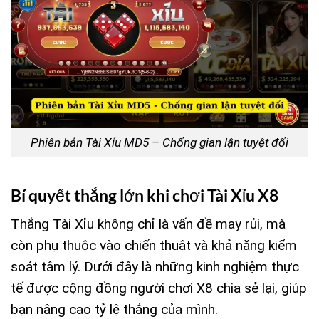
Phiên bản Tài Xỉu MD5 – Chống gian lận tuyệt đối
Bí quyết thắng lớn khi chơi Tài Xỉu X8
Thắng Tài Xỉu không chỉ là vấn đề may rủi, mà
còn phụ thuộc vào chiến thuật và khả năng kiểm
soát tâm lý. Dưới đây là những kinh nghiệm thực
tế được cộng đồng người chơi X8 chia sẻ lại, giúp
bạn nâng cao tỷ lệ thắng của mình.