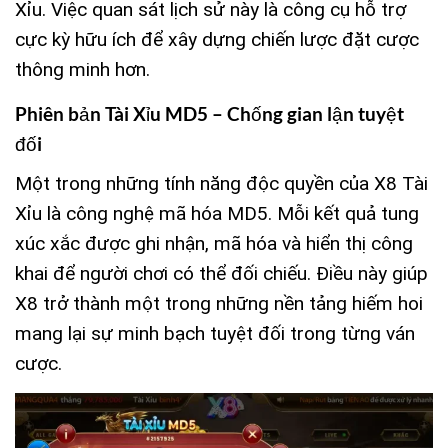
Xỉu.
Việc quan sát lịch sử này là công cụ hỗ trợ
cực kỳ hữu ích để xây dựng chiến lược đặt cược
thông minh hơn.
Phiên bản Tài Xỉu MD5 – Chống gian lận tuyệt
đối
Một trong những tính năng độc quyền của X8 Tài
Xỉu là công nghệ mã hóa MD5. Mỗi kết quả tung
xúc xắc được ghi nhận, mã hóa và hiển thị công
khai để người chơi có thể đối chiếu.
Điều này giúp
X8 trở thành một trong những nền tảng hiếm hoi
mang lại sự minh bạch tuyệt đối trong từng ván
cược.