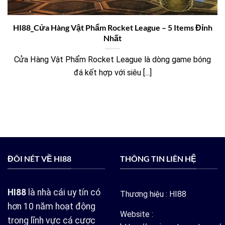
HI88_Cửa Hàng Vật Phẩm Rocket League – 5 Items Đỉnh
Nhất
Cửa Hàng Vật Phẩm Rocket League là dòng game bóng
đá kết hợp với siêu [...]
ĐÔI NÉT VỀ HI88
THÔNG TIN LIÊN HỆ
HI88
là nhà cái uy tín có
Thương hiệu : HI88
hơn 10 năm hoạt động
Website :
trong lĩnh vực cá cược