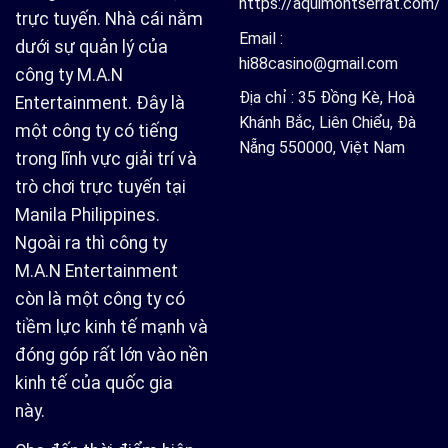
https://aquimontserrat.com/
trực tuyến. Nhà cái nằm
Email :
dưới sự quản lý của
hi88casino@gmail.com
công ty M.A.N
Địa chỉ : 35 Đồng Kè, Hoà
Entertainment. Đây là
Khánh Bắc, Liên Chiểu, Đà
một công ty có tiếng
Nẵng 550000, Việt Nam
trong lĩnh vực giải trí và
trò chơi trực tuyến tại
Manila Philippines.
Ngoài ra thì công ty
M.A.N Entertainment
còn là một công ty có
tiềm lực kinh tế mạnh và
đóng góp rất lớn vào nền
kinh tế của quốc gia
này.