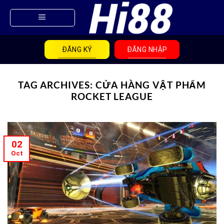
Skip
to
content
ĐĂNG KÝ
ĐĂNG NHẬP
TAG ARCHIVES:
CỬA HÀNG VẬT PHẨM
ROCKET LEAGUE
02
Oct