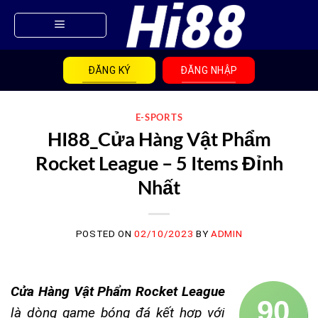
Skip
to
content
ĐĂNG KÝ
ĐĂNG NHẬP
E-SPORTS
HI88_Cửa Hàng Vật Phẩm
Rocket League – 5 Items Đỉnh
Nhất
POSTED ON
02/10/2023
BY
ADMIN
Cửa Hàng Vật Phẩm Rocket League
90
là dòng game bóng đá kết hợp với