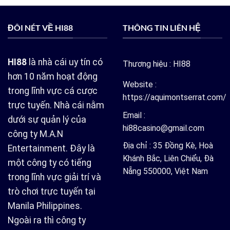
ĐÔI NÉT VỀ HI88
THÔNG TIN LIÊN HỆ
HI88
là nhà cái uy tín có
Thương hiệu : HI88
hơn 10 năm hoạt động
Website :
trong lĩnh vực cá cược
https://aquimontserrat.com/
trực tuyến. Nhà cái nằm
Email :
dưới sự quản lý của
hi88casino@gmail.com
công ty M.A.N
Địa chỉ : 35 Đồng Kè, Hoà
Entertainment. Đây là
Khánh Bắc, Liên Chiểu, Đà
một công ty có tiếng
Nẵng 550000, Việt Nam
trong lĩnh vực giải trí và
trò chơi trực tuyến tại
Manila Philippines.
Ngoài ra thì công ty