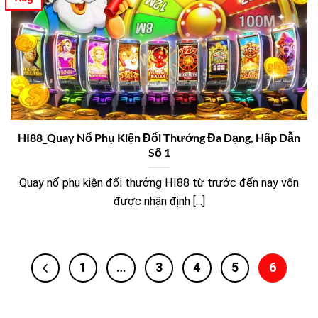
HI88_Quay Nổ Phụ Kiện Đổi Thưởng Đa Dạng, Hấp Dẫn
Số 1
Quay nổ phụ kiện đổi thưởng HI88 từ trước đến nay vốn
được nhận định [...]
1
…
3
4
5
6