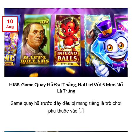
10
Aug
HI88_Game Quay Hũ Đại Thắng, Đại Lợi Với 5 Mẹo Nổ
Là Trúng
Game quay hũ trước đây đều bị mang tiếng là trò chơi
phụ thuộc vào [...]