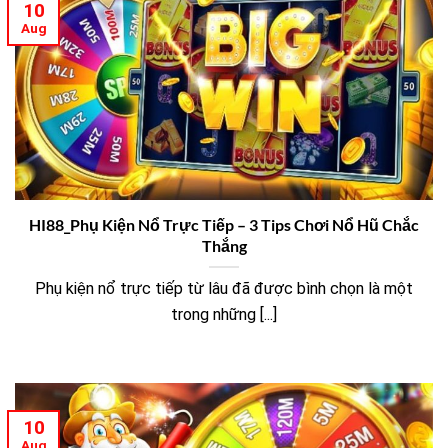
10
Aug
HI88_Phụ Kiện Nổ Trực Tiếp – 3 Tips Chơi Nổ Hũ Chắc
Thắng
Phụ kiện nổ trực tiếp từ lâu đã được bình chọn là một
trong những [...]
10
Aug