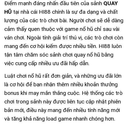
Điểm mạnh đáng nhấn đầu tiên của sảnh
QUAY
HŨ
tại nhà cái HI88 chính là sự đa dạng và chất
lượng của các trò chơi bài. Người chơi sẽ dễ dàng
cảm thấy quen thuộc với game nổ hũ chỉ sau vài
ván chơi. Ngoài tính giải trí thú vị, các trò chơi còn
mang đến cơ hội kiếm được nhiều tiền. HI88 luôn
tận tâm chăm sóc sảnh chơi quay nổ hũ bằng
việc cung cấp nhiều ưu đãi hấp dẫn.
Luật chơi nổ hũ rất đơn giản, và những ưu đãi lớn
là cơ hội để bạn nhận thêm nhiều khoản thưởng
bonus khi may mắn thắng cuộc. Hệ thống các trò
chơi trong sảnh này được liên tục cập nhật phiên
bản mới, điều này mang đến nhiều tính năng mới
và tăng khả năng load game nhanh chóng hơn.