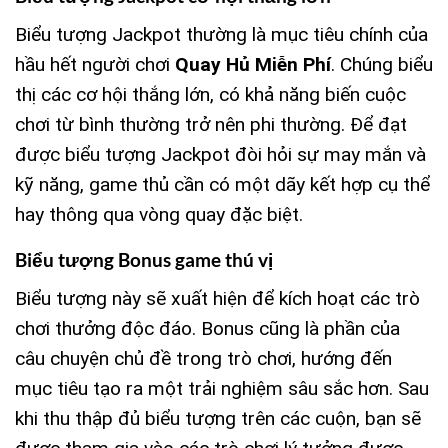
Biểu tượng Jackpot thường là mục tiêu chính của
hầu hết người chơi
Quay Hủ Miễn Phí
. Chúng biểu
thị các cơ hội thắng lớn, có khả năng biến cuộc
chơi từ bình thường trở nên phi thường. Để đạt
được biểu tượng Jackpot đòi hỏi sự may mắn và
kỹ năng, game thủ cần có một dãy kết hợp cụ thể
hay thông qua vòng quay đặc biệt.
Biểu tượng Bonus game thú vị
Biểu tượng này sẽ xuất hiện để kích hoạt các trò
chơi thưởng độc đáo. Bonus cũng là phần của
câu chuyện chủ đề trong trò chơi, hướng đến
mục tiêu tạo ra một trải nghiệm sâu sắc hơn. Sau
khi thu thập đủ biểu tượng trên các cuộn, bạn sẽ