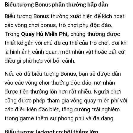
Biểu tượng Bonus phần thưởng hấp dẫn
Biểu tượng Bonus thường xuất hiện để kích hoạt
các vòng chơi bonus, trò chơi phụ độc đáo.
Trong
Quay Hủ Miễn Phí
,
chúng thường được
thiết kế gắn với chủ đề cụ thể của trò chơi, đôi khi
là hình ảnh cảnh quan, một nhân vật hoặc bất cứ
điều gì phù hợp với bối cảnh.
Nếu có đủ biểu tượng Bonus, bạn sẽ được dẫn
vào các vòng chơi thưởng độc đáo, nơi nhận
được tiền thưởng lớn hơn rất nhiều. Người chơi
cũng được phép tham gia vòng quay miễn phí với
các điều kiện đặc biệt, tăng cường trải nghiệm
trong game thêm sự phong phú và đa dạng.
Biểu tượng Jackpot cơ hội thắng lớn