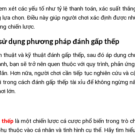
m xét các yếu tố như tỷ lệ thanh toán, xác suất thắ
g lựa chọn. Điều này giúp người chơi xác định được nh
ng chiến lược.
 sử dụng phương pháp đánh gấp thếp
n thuật và kỹ thuật đánh gấp thếp, sau đó áp dụng ch
ành, bạn sẽ trở nên quen thuộc với quy trình, phản ứ
n. Hơn nữa, người chơi cần tiếp tục nghiên cứu và c
i trong cách đánh gấp thếp tài xỉu để không ngừng n
ơi lớn.
 thếp
là một chiến lược cá cược phổ biến trong trò ch
ụ thuộc vào cá nhân và tình hình cụ thể. Hãy tìm hi