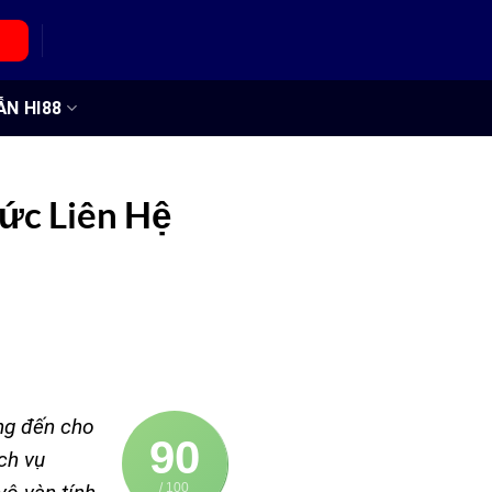
P
N HI88
ức Liên Hệ
ang đến cho
90
ch vụ
/ 100