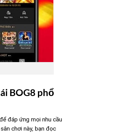
cái BOG8 phổ
ả để đáp ứng mọi nhu cầu
 sân chơi này, bạn đọc