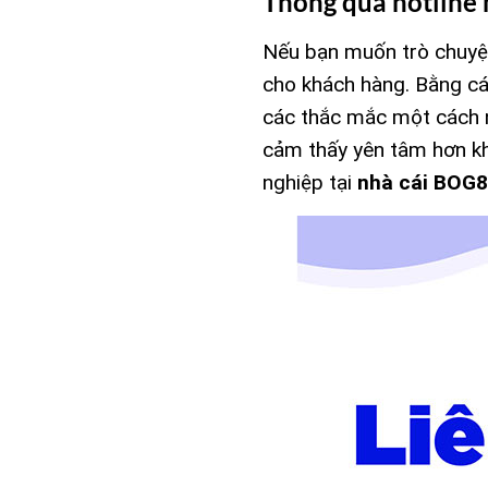
Thông qua hotline
Nếu bạn muốn trò chuyện 
cho khách hàng. Bằng các
các thắc mắc một cách n
cảm thấy yên tâm hơn khi
nghiệp tại
nhà cái BOG