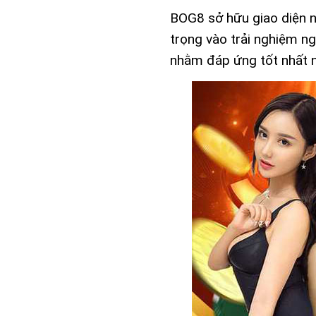
BOG8 sở hữu giao diện nổ
trọng vào trải nghiệm ng
nhằm đáp ứng tốt nhất n