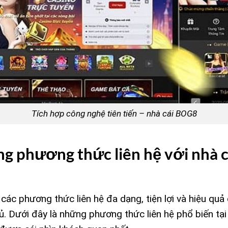
Tích hợp công nghệ tiên tiến – nhà cái BOG8
g phương thức liên hệ với nhà 
ác phương thức liên hệ đa dạng, tiện lợi và hiệu qu
ủ. Dưới đây là những phương thức liên hệ phổ biến tại