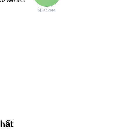
ô vàn tính
SEO Score
nhất