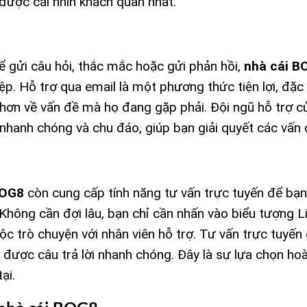
được cái nhìn khách quan nhất.
ể gửi câu hỏi, thắc mắc hoặc gửi phản hồi,
nhà cái 
ệp. Hỗ trợ qua email là một phương thức tiện lợi, đặc 
ết hơn về vấn đề mà họ đang gặp phải. Đội ngũ hỗ trợ 
nhanh chóng và chu đáo, giúp bạn giải quyết các vấn 
BOG8
còn cung cấp tính năng tư vấn trực tuyến để bạn 
 Không cần đợi lâu, bạn chỉ cần nhấn vào biểu tượng L
 trò chuyện với nhân viên hỗ trợ. Tư vấn trực tuyến 
 được câu trả lời nhanh chóng. Đây là sự lựa chọn h
tại.