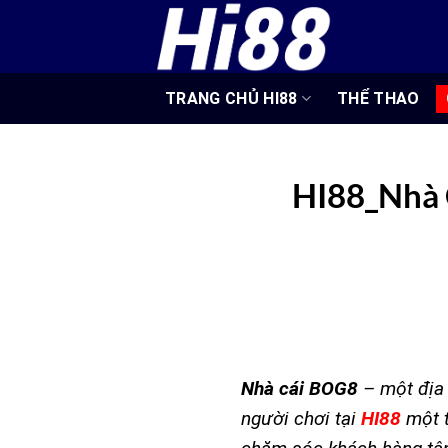
Skip
to
content
TRANG CHỦ HI88
THỂ THAO
HI88_Nhà 
Nhà cái BOG8
– một địa 
người chơi tại
HI88
một t