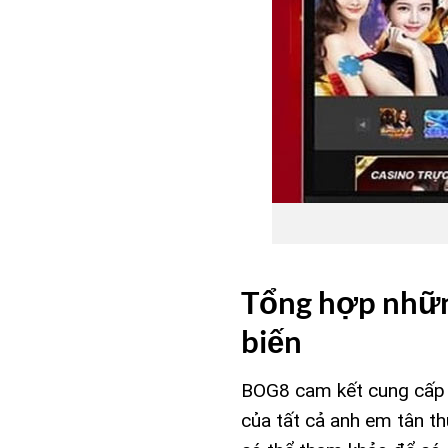
Tổng hợp nhữn
biến
BOG8 cam kết cung cấp c
của tất cả anh em tân th