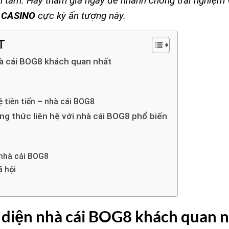
 tâm. Hãy tham gia ngay để nhanh chóng trải nghiệm v
i
CASINO
cực kỳ ấn tượng này.
T
à cái BOG8 khách quan nhất
 tiên tiến – nhà cái BOG8
 thức liên hệ với nhà cái BOG8 phổ biến
 nhà cái BOG8
 hội
 diện nhà cái BOG8 khách quan 