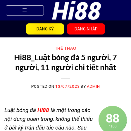
Skip
to
content
ĐĂNG KÝ
ĐĂNG NHẬP
THỂ THAO
Hi88_Luật bóng đá 5 người, 7
người, 11 người chi tiết nhất
POSTED ON
13/07/2023
BY
ADMIN
Luật bóng đá
HI88
là một trong các
88
nội dung quan trọng, không thể thiếu
ở bất kỳ trận đấu túc cầu nào. Sau
/ 100