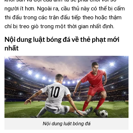
người ít hơn. Ngoài ra, cầu thủ này có thể bị cấm
thi đấu trong các trận đấu tiếp theo hoặc thậm
chí bị treo giò trong một thời gian nhất định.
Nội dung luật bóng đá về thẻ phạt mới
nhất
Nội dung luật bóng đá