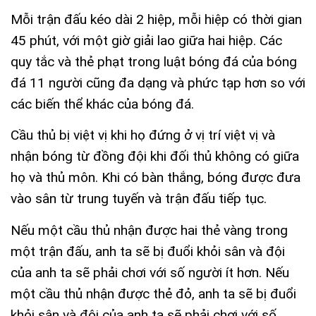
Mỗi trận đấu kéo dài 2 hiệp, mỗi hiệp có thời gian
45 phút, với một giờ giải lao giữa hai hiệp. Các
quy tắc và thẻ phạt trong luật bóng đá của bóng
đá 11 người cũng đa dạng và phức tạp hơn so với
các biến thể khác của bóng đá.
Cầu thủ bị việt vị khi họ đứng ở vị trí việt vị và
nhận bóng từ đồng đội khi đối thủ không có giữa
họ và thủ môn. Khi có bàn thắng, bóng được đưa
vào sân từ trung tuyến và trận đấu tiếp tục.
Nếu một cầu thủ nhận được hai thẻ vàng trong
một trận đấu, anh ta sẽ bị đuổi khỏi sân và đội
của anh ta sẽ phải chơi với số người ít hơn. Nếu
một cầu thủ nhận được thẻ đỏ, anh ta sẽ bị đuổi
khỏi sân và đội của anh ta sẽ phải chơi với số