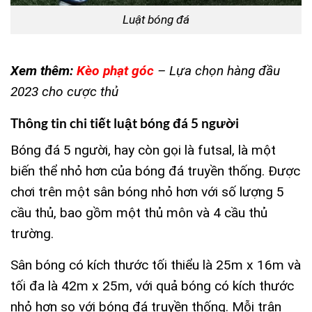
Luật bóng đá
Xem thêm:
Kèo phạt góc
– Lựa chọn hàng đầu
2023 cho cược thủ
Thông tin chi tiết luật bóng đá 5 người
Bóng đá 5 người, hay còn gọi là futsal, là một
biến thể nhỏ hơn của bóng đá truyền thống. Được
chơi trên một sân bóng nhỏ hơn với số lượng 5
cầu thủ, bao gồm một thủ môn và 4 cầu thủ
trường.
Sân bóng có kích thước tối thiểu là 25m x 16m và
tối đa là 42m x 25m, với quả bóng có kích thước
nhỏ hơn so với bóng đá truyền thống. Mỗi trận