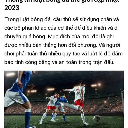
2023
Trong luật bóng đá, cầu thủ sẽ sử dụng chân và
các bộ phận khác của cơ thể để điều khiển và di
chuyển quả bóng. Mục đích của mỗi đội là ghi
được nhiều bàn thắng hơn đối phương. Và người
chơi phải tuân thủ nhiều quy tắc và luật lệ để đảm
bảo tính công bằng và an toàn trong trận đấu.