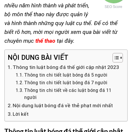
nhiều năm hình thành và phát triển,
SEO Score
bộ môn thể thao
này được quản lý
và hình thành những quy luật cụ thể. Để có thể
biết rõ hơn, mời mọi người xem qua bài viết từ
chuyên mục
thể thao
tại đây.
NỘI DUNG BÀI VIẾT
Thông tin luật bóng đá thế giới cập nhật 2023
Thông tin chi tiết luật bóng đá 5 người
Thông tin chi tiết luật bóng đá 7 người
Thông tin chi tiết về các luật bóng đá 11
người
Nội dung luật bóng đá về thẻ phạt mới nhất
Lời kết
Thông tin luật bóng đá thế giới cập nhật