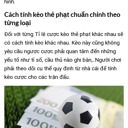
hình.
Cách tính kèo thẻ phạt chuẩn chỉnh theo
từng loại
Đối với từng
Tỉ lệ cược kèo thẻ phạt
khác nhau sẽ
có cách tính kèo khác nhau. Kèo này cũng không
yêu cầu ngược cược phải quan tâm đến những
yếu tố như tỉ số, cầu thủ nào ghi bàn,..Người chơi
phải theo dõi cụ thể quy định từ nhà cái để tính
kèo cược cho các trận đấu.