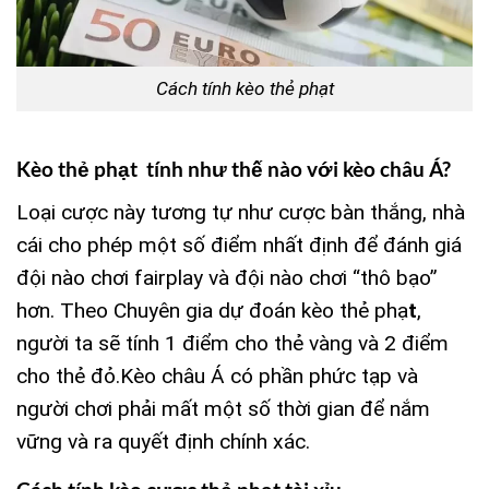
Cách tính kèo thẻ phạt
Kèo thẻ phạt tính như thế nào với kèo châu Á?
Loại cược này tương tự như cược bàn thắng, nhà
cái cho phép một số điểm nhất định để đánh giá
đội nào chơi fairplay và đội nào chơi “thô bạo”
hơn. Theo
Chuyên gia dự đoán kèo thẻ phạ
t
,
người ta sẽ tính 1 điểm cho thẻ vàng và 2 điểm
cho thẻ đỏ.Kèo châu Á có phần phức tạp và
người chơi phải mất một số thời gian để nắm
vững và ra quyết định chính xác.