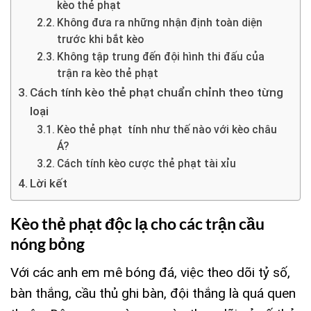
kèo thẻ phạt
Không đưa ra những nhận định toàn diện
trước khi bắt kèo
Không tập trung đến đội hình thi đấu của
trận ra kèo thẻ phạt
Cách tính kèo thẻ phạt chuẩn chỉnh theo từng
loại
Kèo thẻ phạt tính như thế nào với kèo châu
Á?
Cách tính kèo cược thẻ phạt tài xỉu
Lời kết
Kèo thẻ phạt độc lạ cho các trận cầu
nóng bỏng
Với các anh em mê bóng đá, việc theo dõi tỷ số,
bàn thắng, cầu thủ ghi bàn, đội thắng là quá quen