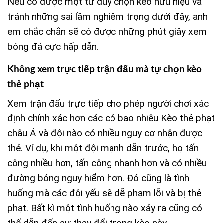
Nếu có được một tư duy chọn kèo hữu hiệu và
tránh những sai lầm nghiêm trọng dưới đây, anh
em chắc chắn sẽ có được những phút giây xem
bóng đá cực hấp dẫn.
Không xem trực tiếp trận đấu mà tự chọn kèo
thẻ phạt
Xem trận đấu trực tiếp cho phép người chơi xác
định chính xác hơn các có bao nhiêu
Kèo thẻ phạt
châu Á
và đội nào có nhiều nguy cơ nhận được
thẻ. Ví dụ, khi một đội mạnh dẫn trước, họ tấn
công nhiều hơn, tấn công nhanh hơn và có nhiều
đường bóng nguy hiểm hơn. Đó cũng là tình
huống mà các đội yếu sẽ dễ phạm lỗi và bị thẻ
phạt. Bất kì một tình huống nào xảy ra cũng có
thể dẫn đến sự thay đổi trong kèo này.