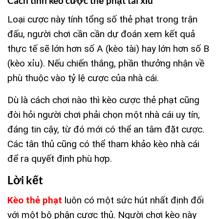
Cách tính kèo cược thẻ phạt tài xỉu
Loại cược này tính tổng số thẻ phạt trong trận
đấu, người chơi cần cần dự đoán xem kết quả
thực tế sẽ lớn hơn số A (kèo tài) hay lớn hơn số B
(kèo xỉu). Nếu chiến thắng, phần thưởng nhận về
phù thuộc vào tỷ lệ cược của nhà cái.
Dù là cách chơi nào thì kèo cược thẻ phạt cũng
đòi hỏi người chơi phải chọn một nhà cái uy tín,
đáng tin cậy, từ đó mới có thể an tâm đặt cược.
Các tân thủ cũng có thể tham khảo kèo nhà cái
để ra quyết định phù hợp.
Lời kết
Kèo thẻ phạt
luôn có một sức hút nhất định đối
với một bộ phận cược thủ. Người chơi kèo này