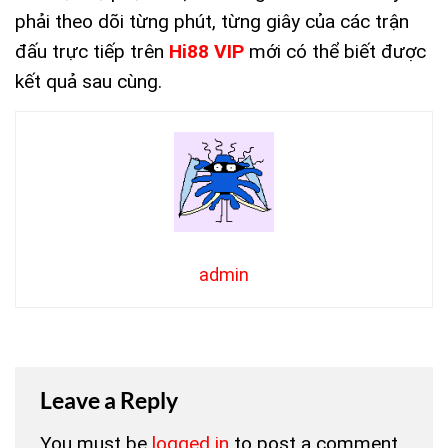
phải theo dõi từng phút, từng giây của các trận
đấu trực tiếp trên
Hi88 VIP
mới có thể biết được
kết quả sau cùng.
admin
Leave a Reply
You must be
logged in
to post a comment.