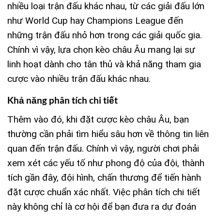
nhiều loại trận đấu khác nhau, từ các giải đấu lớn
như World Cup hay Champions League đến
những trận đấu nhỏ hơn trong các giải quốc gia.
Chính vì vậy, lựa chọn kèo châu Âu mang lại sự
linh hoạt dành cho tân thủ và khả năng tham gia
cược vào nhiều trận đấu khác nhau.
Khả năng phân tích chi tiết
Thêm vào đó, khi đặt cược kèo châu Âu, bạn
thường cần phải tìm hiểu sâu hơn về thông tin liên
quan đến trận đấu. Chính vì vậy, người chơi phải
xem xét các yếu tố như phong độ của đội, thành
tích gần đây, đội hình, chấn thương để tiến hành
đặt cược chuẩn xác nhất. Việc phân tích chi tiết
này không chỉ là cơ hội để bạn đưa ra dự đoán