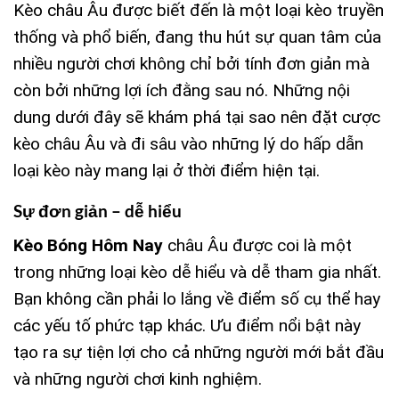
Kèo châu Âu được biết đến là một loại kèo truyền
thống và phổ biến, đang thu hút sự quan tâm của
nhiều người chơi không chỉ bởi tính đơn giản mà
còn bởi những lợi ích đằng sau nó. Những nội
dung dưới đây sẽ khám phá tại sao nên đặt cược
kèo châu Âu và đi sâu vào những lý do hấp dẫn
loại kèo này mang lại ở thời điểm hiện tại.
Sự đơn giản – dễ hiểu
Kèo Bóng Hôm Nay
châu Âu được coi là một
trong những loại kèo dễ hiểu và dễ tham gia nhất.
Bạn không cần phải lo lắng về điểm số cụ thể hay
các yếu tố phức tạp khác. Ưu điểm nổi bật này
tạo ra sự tiện lợi cho cả những người mới bắt đầu
và những người chơi kinh nghiệm.