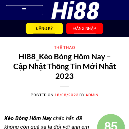
Skip
to
content
ĐĂNG KÝ
ĐĂNG NHẬP
THỂ THAO
HI88_Kèo Bóng Hôm Nay –
Cập Nhật Thông Tin Mới Nhất
2023
POSTED ON
18/08/2023
BY
ADMIN
Kèo Bóng Hôm Nay
chắc hẳn đã
85
không còn quá xa lạ đối với anh em