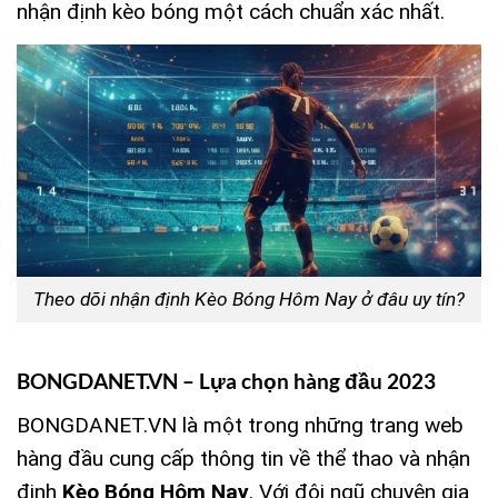
nhận định kèo bóng một cách chuẩn xác nhất.
Theo dõi nhận định Kèo Bóng Hôm Nay ở đâu uy tín?
BONGDANET.VN – Lựa chọn hàng đầu 2023
BONGDANET.VN là một trong những trang web
hàng đầu cung cấp thông tin về thể thao và nhận
định
Kèo Bóng Hôm Nay
. Với đội ngũ chuyên gia