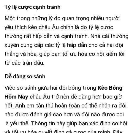
Tỷ lệ cược cạnh tranh
Một trong những lý do quan trọng nhiều người
yêu thích kèo châu Âu chính là do tỷ lệ cược
thường rất hấp dẫn và cạnh tranh. Nhà cái thường
xuyên cung cấp các tỷ lệ hấp dẫn cho cả hai đội
thắng và hòa, giúp bạn tối ưu hóa cơ hội kiếm lời
từ các trận đấu.
Dễ dàng so sánh
Việc so sánh giữa hai đội bóng trong
Kèo Bóng
Hôm Nay
châu Âu trở nên dễ dàng hơn bao giờ
hết. Anh em tân thủ hoàn toàn có thể nhận ra đội
nào được đánh giá cao hơn và đội nào được coi
là yếu thế. Thông tin này giúp bạn xác định cơ hội
và tối ưu hóa quyết định cá cược của mình. Đây