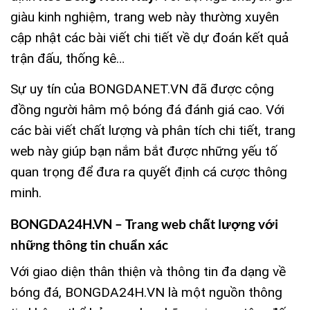
giàu kinh nghiệm, trang web này thường xuyên
cập nhật các bài viết chi tiết về dự đoán kết quả
trận đấu, thống kê…
Sự uy tín của BONGDANET.VN đã được cộng
đồng người hâm mộ bóng đá đánh giá cao. Với
các bài viết chất lượng và phân tích chi tiết, trang
web này giúp bạn nắm bắt được những yếu tố
quan trọng để đưa ra quyết định cá cược thông
minh.
BONGDA24H.VN – Trang web chất lượng với
những thông tin chuẩn xác
Với giao diện thân thiện và thông tin đa dạng về
bóng đá, BONGDA24H.VN là một nguồn thông