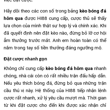
Hãy dõi theo các con số trong bảng
kèo bóng đá
hôm qua
được HI88 cung cấp, cược thủ sẽ thấy
lựa chọn của mình thật sự hợp lý và chính xác. Khi
đã quyết định nên đặt kèo nào, đừng bỏ lỡ cơ hội
ẳm thưởng trước mắt. Anh em hoàn toàn có thể
nắm trong tay số tiền thưởng đáng ngưỡng mộ.
Đặt cược nhanh gọn
Không chỉ cung cấp
kèo bóng đá hôm qua
nhanh
chóng, nhà cái còn có rất nhiều trận đấu hấp dẫn.
Nếu yêu thích bóng đá, đừng bỏ qua những trận
cầu thú vị này. Hệ thống của HI88 tiếp nhận lệnh
cược rất nhanh, xử lý yêu cầu mượt mà. Thời gian
từ khi đặt cược cho đến khi được xác nhận chỉ