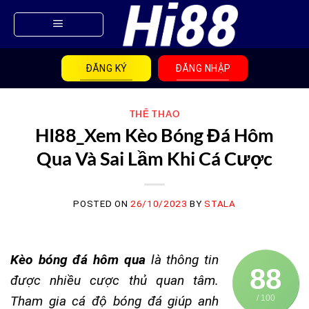
Skip
to
content
ĐĂNG KÝ
ĐĂNG NHẬP
THỂ THAO
HI88_Xem Kèo Bóng Đá Hôm
Qua Và Sai Lầm Khi Cá Cược
POSTED ON
26/10/2023
BY
STALA
Kèo bóng đá hôm qua
là thông tin
88
được nhiều cược thủ quan tâm.
Tham gia cá độ bóng đá giúp anh
/ 100