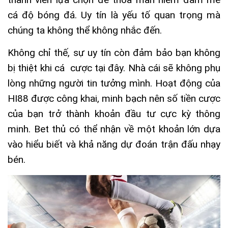
cá độ bóng đá. Uy tín là yếu tố quan trọng mà
chúng ta không thể không nhắc đến.
Không chỉ thế, sự uy tín còn đảm bảo bạn không
bị thiệt khi cá cược tại đây. Nhà cái sẽ không phụ
lòng những người tin tưởng mình. Hoạt động của
HI88 được công khai, minh bạch nên số tiền cược
của bạn trở thành khoản đầu tư cực kỳ thông
minh. Bet thủ có thể nhận về một khoản lớn dựa
vào hiểu biết và khả năng dự đoán trận đấu nhạy
bén.