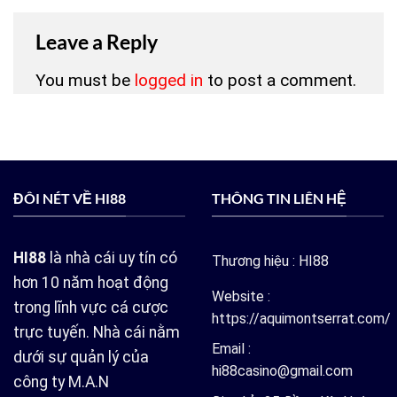
Leave a Reply
You must be
logged in
to post a comment.
ĐÔI NÉT VỀ HI88
THÔNG TIN LIÊN HỆ
HI88
là nhà cái uy tín có
Thương hiệu : HI88
hơn 10 năm hoạt động
Website :
trong lĩnh vực cá cược
https://aquimontserrat.com/
trực tuyến. Nhà cái nằm
Email :
dưới sự quản lý của
hi88casino@gmail.com
công ty M.A.N