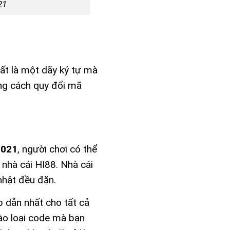
21
ất là một dãy ký tự mà
ững cách quy đổi mã
2021
, người chơi có thể
nhà cái HI88. Nhà cái
nhật đều đặn.
p dẫn nhất cho tất cả
ào loại code mà bạn