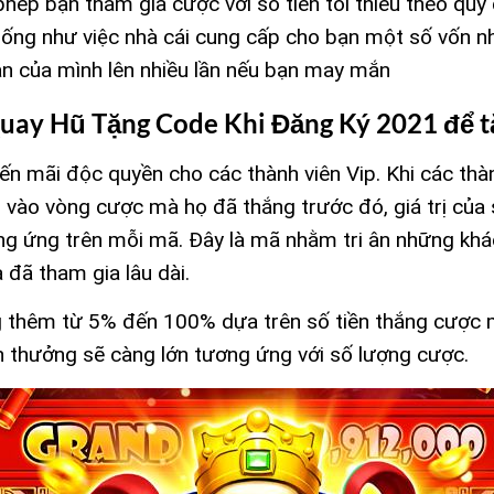
ép bạn tham gia cược với số tiền tối thiểu theo quy 
iống như việc nhà cái cung cấp cho bạn một số vốn nh
oản của mình lên nhiều lần nếu bạn may mắn
uay Hũ Tặng Code Khi Đăng Ký 2021
để t
ến mãi độc quyền cho các thành viên Vip. Khi các thà
 vào vòng cược mà họ đã thắng trước đó, giá trị của 
ng ứng trên mỗi mã. Đây là mã nhằm tri ân những kh
à đã tham gia lâu dài.
g thêm từ 5% đến 100% dựa trên số tiền thắng cược 
n thưởng sẽ càng lớn tương ứng với số lượng cược.