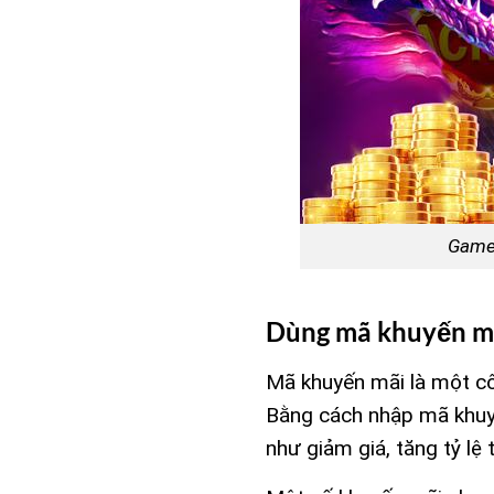
Game 
Dùng mã khuyến mã
Mã khuyến mãi là một côn
Bằng cách nhập mã khuyế
như giảm giá, tăng tỷ lệ