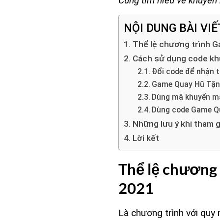
Cùng tìm hiểu về khuyến
NỘI DUNG BÀI VIẾ
Thể lệ chương trình 
Cách sử dụng code kh
Đổi code để nhận 
Game Quay Hũ Tặng
Dùng mã khuyến mã
Dùng code Game Qu
Những lưu ý khi tham 
Lời kết
Thể lệ chương
2021
Là chương trình với quy