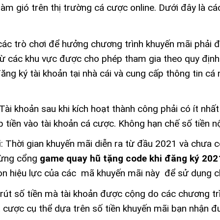
m gió trên thị trường cá cược online. Dưới đây là cá
ác trò chơi để hưởng chương trình khuyến mãi phải đủ
từ các khu vực được cho phép tham gia theo quy địn
ăng ký tài khoản tại nhà cái và cung cấp thông tin cá 
 Tài khoản sau khi kích hoạt thành công phải có ít nhấ
p tiền vào tài khoản cá cược. Không hạn chế số tiền nộ
i
: Thời gian khuyến mãi diễn ra từ đầu 2021 và chưa có
từng cổng
game quay hũ tặng code khi đăng ký 20
 còn hiệu lực của các mã khuyến mãi này để sử dụng 
 rút số tiền mà tài khoản được cộng do các chương t
 cược cụ thể dựa trên số tiền khuyến mãi bạn nhận đ