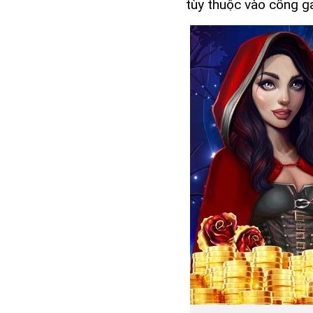
tùy thuộc vào cổng g