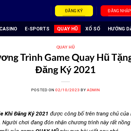
ĐĂNG KÝ
ĐĂNG NHẬ
CASINO
E-SPORTS
QUAY HŨ
XỔ SỐ
HƯỚNG DẪ
QUAY HŨ
ơng Trình Game Quay Hũ Tặng
Đăng Ký 2021
POSTED ON
02/10/2023
BY
ADMIN
e Khi Đăng Ký 2021
được công bố trên trang chủ của 
. Người chơi đang đón nhận chương trình này rất nồng 