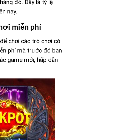
áng đó. Đây là tỷ lệ
ện nay.
hơi miễn phí
ể chơi các trò chơi có
iễn phí mà trước đó bạn
 các game mới, hấp dẫn