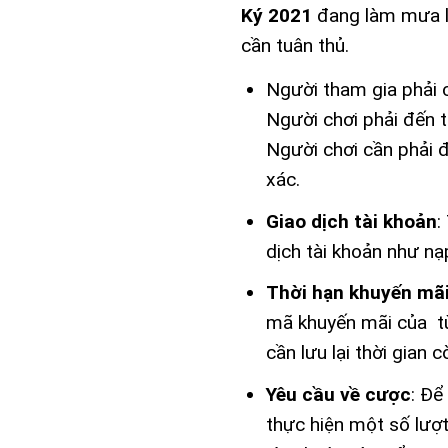
Ký 2021
đang làm mưa là
cần tuân thủ.
Người tham gia phải c
Người chơi phải đến 
Người chơi cần phải đ
xác.
Giao dịch tài khoản
:
dịch tài khoản như nạ
Thời hạn khuyến mã
mã khuyến mãi của 
cần lưu lại thời gian
Yêu cầu về cược
: Để
thực hiện một số lượt