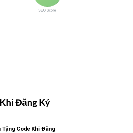
SEO Score
 Khi Đăng Ký
 Tặng Code Khi Đăng