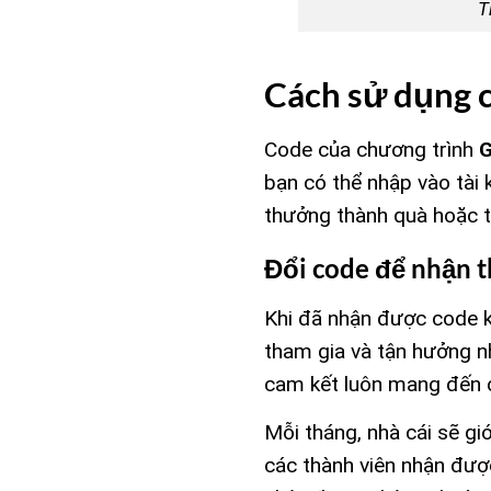
T
Cách sử dụng 
Code của chương trình
G
bạn có thể nhập vào tài 
thưởng thành quà hoặc ti
Đổi code để nhận 
Khi đã nhận được code 
tham gia và tận hưởng n
cam kết luôn mang đến c
Mỗi tháng, nhà cái sẽ gi
các thành viên nhận đượ