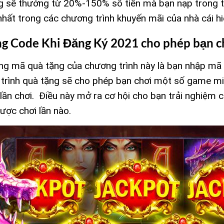
 sẽ thưởng từ 20%-150% số tiền mà bạn nạp trong th
hất trong các chương trình khuyến mãi của nhà cái hi
g Code Khi Đăng Ký 2021
cho phép bạn c
g mã quà tặng của chương trình này là bạn nhập mã đ
g trình quà tặng sẽ cho phép bạn chơi một số game m
 lần chơi. Điều này mở ra cơ hội cho bạn trải nghiệm
ược chơi lần nào.