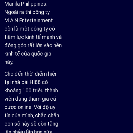
Manila Philippines.
Ngoài ra thì công ty
M.A.N Entertainment
còn là một công ty có
tiềm lực kinh tế mạnh và
đóng góp rất lớn vào nền
kinh tế của quốc gia
này.
Cho đến thời điểm hiện
tại nhà cái
HI88
có
khoảng 100 triệu thành
viên đang tham gia cá
cược online. Với độ uy
tín của mình, chắc chắn
con số này sẽ còn tăng
lên nhiều lần hơn nữa.