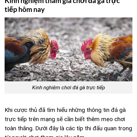
Kinh nghiệm tham gia chơi đá gà trực
tiếp hôm nay
Kinh nghiệm chơi đá gà trực tiếp
Khi cược thủ đã tìm hiểu những thông tin đá gà
trực tiếp trên mạng
sẽ cần biết thêm mẹo chơi
toàn thắng. Dưới đây là các típ thi đấu quan trọng