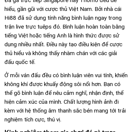
Đá gà trực tiếp Singapore hay Thomo đều dễ
hiểu, gần gũi với cược thủ Việt Nam. Bởi nhà cái
Hi88 đã sử dụng tính năng bình luận ngay trong
trận live trực tuêps đó. Bình luận hoàn toàn bằng
tiếng Việt hoặc tiếng Anh là hình thức được sử
dụng nhiều nhất. Điều này tạo điều kiện để cược
thủ hiểu và không thấy nhàm chán với các giải
đấu quốc tế.
Ở mỗi ván đấu đều có bình luận viên vui tính, khiến
không khí được khuấy động sôi nổi hơn. Bạn có
thể gõ bình luận để nêu cảm nghĩ, nhận định, thể
hiện cảm xúc của mình. Chất lượng hình ảnh đi
kèm với hệ thống âm thanh sắc bén mang tới trải
nghiệm tích cực, thú vị.