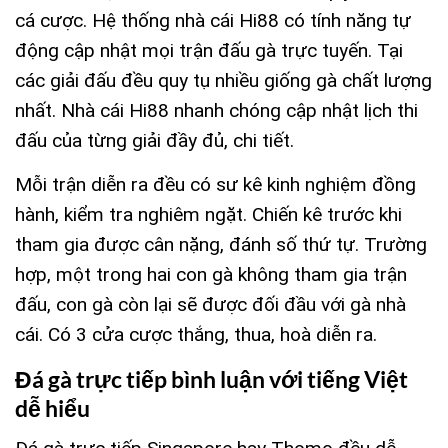
cá cược. Hệ thống nhà cái Hi88 có tính năng tự
động cập nhật mọi trận đấu gà trực tuyến. Tại
các giải đấu đều quy tụ nhiều giống gà chất lượng
nhất. Nhà cái Hi88 nhanh chóng cập nhật lịch thi
đấu của từng giải đầy đủ, chi tiết.
Mỗi trận diễn ra đều có sư kê kinh nghiệm đồng
hành, kiểm tra nghiêm ngặt. Chiến kê trước khi
tham gia được cân nặng, đánh số thứ tự. Trường
hợp, một trong hai con gà không tham gia trận
đấu, con gà còn lại sẽ được đối đầu với gà nhà
cái. Có 3 cửa cược thắng, thua, hoà diễn ra.
Đá gà trực tiếp bình luận với tiếng Việt
dễ hiểu