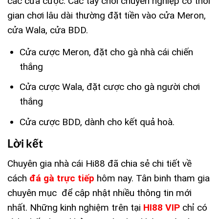
các cửa cược. Các tay chơi chuyên nghiệp có thời
gian chơi lâu dài thường đặt tiền vào cửa Meron,
cửa Wala, cửa BDD.
Cửa cược Meron, đặt cho gà nhà cái chiến
thắng
Cửa cược Wala, đặt cược cho gà người chơi
thắng
Cửa cược BDD, dành cho kết quả hoà.
Lời kết
Chuyên gia nhà cái Hi88 đã chia sẻ chi tiết về
cách
đá gà trực tiếp
hôm nay. Tân binh tham gia
chuyên mục
để cập nhật nhiều thông tin mới
nhất. Những kinh nghiệm trên tại
HI88 VIP
chỉ có