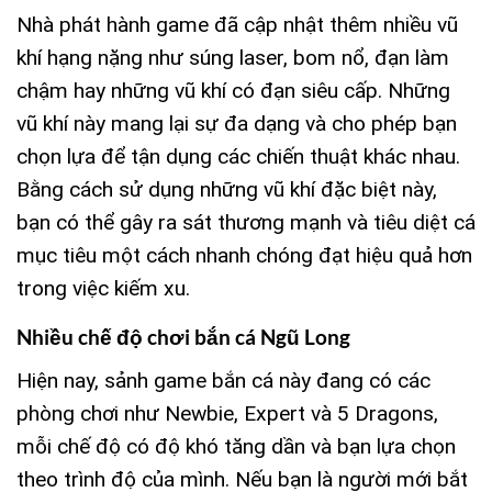
Nhà phát hành game đã cập nhật thêm nhiều vũ
khí hạng nặng như súng laser, bom nổ, đạn làm
chậm hay những vũ khí có đạn siêu cấp. Những
vũ khí này mang lại sự đa dạng và cho phép bạn
chọn lựa để tận dụng các chiến thuật khác nhau.
Bằng cách sử dụng những vũ khí đặc biệt này,
bạn có thể gây ra sát thương mạnh và tiêu diệt cá
mục tiêu một cách nhanh chóng đạt hiệu quả hơn
trong việc kiếm xu.
Nhiều chế độ chơi bắn cá Ngũ Long
Hiện nay, sảnh game bắn cá này đang có các
phòng chơi như Newbie, Expert và 5 Dragons,
mỗi chế độ có độ khó tăng dần và bạn lựa chọn
theo trình độ của mình. Nếu bạn là người mới bắt