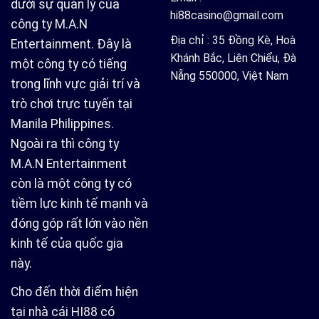
dưới sự quản lý của
hi88casino@gmail.com
công ty M.A.N
Địa chỉ : 35 Đồng Kè, Hoà
Entertainment. Đây là
Khánh Bắc, Liên Chiểu, Đà
một công ty có tiếng
Nẵng 550000, Việt Nam
trong lĩnh vực giải trí và
trò chơi trực tuyến tại
Manila Philippines.
Ngoài ra thì công ty
M.A.N Entertainment
còn là một công ty có
tiềm lực kinh tế mạnh và
đóng góp rất lớn vào nền
kinh tế của quốc gia
này.
Cho đến thời điểm hiện
tại nhà cái
HI88
có