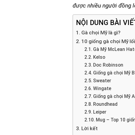
được nhiều người đồng lo
NỘI DUNG BÀI VIẾ
Gà chọi Mỹ là gì?
10 giống gà chọi Mỹ lố
Gà Mỹ McLean Hatch
Kelso
Doc Robinson
Giống gà chọi Mỹ B
Sweater
Wingate
Giống gà chọi Mỹ A
Roundhead
Leiper
Mug – Top 10 giốn
Lời kết