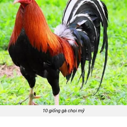
10 giống gà chọi mỹ