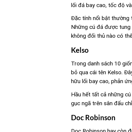
lối đá bay cao, tốc độ v
Đặc tính nổi bật thường 
Những cú đá được tung r
không đối thủ nào có thể
Kelso
Trong danh sách 10 giốn
bỏ qua cái tên Kelso. Đâ
hữu lối bay cao, phản ứn
Hầu hết tất cả những cú 
gục ngã trên sân đấu chỉ
Doc Robinson
Doc Robinson hay còn đượ