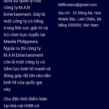
dưới sự quản lý của
hi88casino@gmail.com
công ty M.A.N
Địa chỉ : 35 Đồng Kè, Hoà
Entertainment. Đây là
Khánh Bắc, Liên Chiểu, Đà
một công ty có tiếng
Nẵng 550000, Việt Nam
trong lĩnh vực giải trí và
trò chơi trực tuyến tại
Manila Philippines.
Ngoài ra thì công ty
M.A.N Entertainment
còn là một công ty có
tiềm lực kinh tế mạnh và
đóng góp rất lớn vào nền
kinh tế của quốc gia
này.
Cho đến thời điểm hiện
tại nhà cái
HI88
có