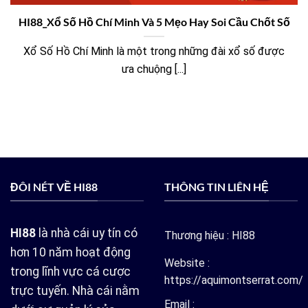
HI88_Xổ Số Hồ Chí Minh Và 5 Mẹo Hay Soi Cầu Chốt Số
Xổ Số Hồ Chí Minh là một trong những đài xổ số được
ưa chuộng [...]
ĐÔI NÉT VỀ HI88
THÔNG TIN LIÊN HỆ
HI88
là nhà cái uy tín có
Thương hiệu : HI88
hơn 10 năm hoạt động
Website :
trong lĩnh vực cá cược
https://aquimontserrat.com/
trực tuyến. Nhà cái nằm
Email :