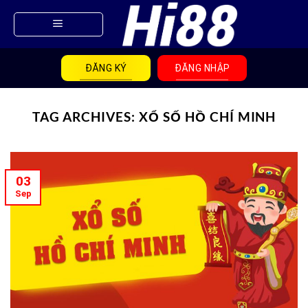
Skip
to
content
ĐĂNG KÝ
ĐĂNG NHẬP
TAG ARCHIVES:
XỔ SỐ HỒ CHÍ MINH
03
Sep