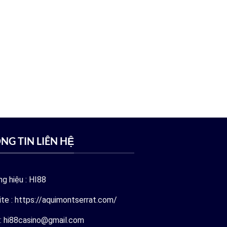
NG TIN LIÊN HỆ
g hiệu : HI88
te : https://aquimontserrat.com/
 :
hi88casino@gmail.com