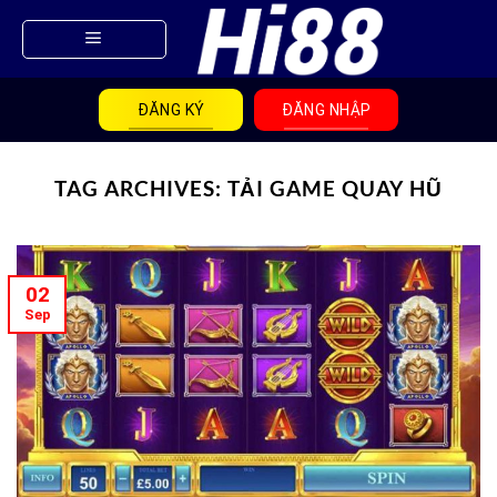
Skip
to
content
ĐĂNG KÝ
ĐĂNG NHẬP
TAG ARCHIVES:
TẢI GAME QUAY HŨ
02
Sep