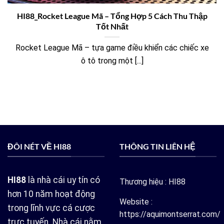
HI88_Rocket League Mã – Tổng Hợp 5 Cách Thu Thập
Tốt Nhất
Rocket League Mã – tựa game điều khiển các chiếc xe
ô tô trong một [...]
ĐÔI NÉT VỀ HI88
THÔNG TIN LIÊN HỆ
HI88
là nhà cái uy tín có
Thương hiệu : HI88
hơn 10 năm hoạt động
Website :
trong lĩnh vực cá cược
https://aquimontserrat.com/
trực tuyến. Nhà cái nằm