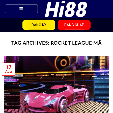
Skip
to
content
ĐĂNG KÝ
ĐĂNG NHẬP
TAG ARCHIVES:
ROCKET LEAGUE MÃ
17
Aug