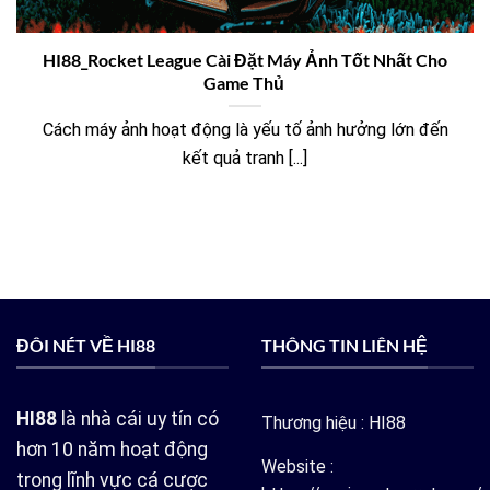
HI88_Rocket League Cài Đặt Máy Ảnh Tốt Nhất Cho
Game Thủ
Cách máy ảnh hoạt động là yếu tố ảnh hưởng lớn đến
kết quả tranh [...]
ĐÔI NÉT VỀ HI88
THÔNG TIN LIÊN HỆ
HI88
là nhà cái uy tín có
Thương hiệu : HI88
hơn 10 năm hoạt động
Website :
trong lĩnh vực cá cược